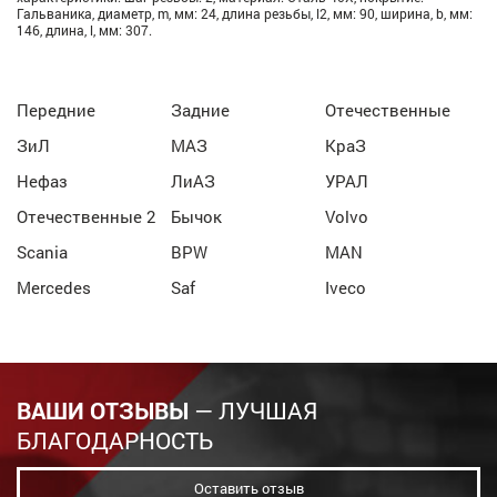
Гальваника, диаметр, m, мм: 24, длина резьбы, l2, мм: 90, ширина, b, мм:
146, длина, l, мм: 307.
Передние
Задние
Отечественные
ЗиЛ
МАЗ
КраЗ
Нефаз
ЛиАЗ
УРАЛ
Отечественные 2
Бычок
Volvo
Scania
BPW
MAN
Mercedes
Saf
Iveco
ВАШИ ОТЗЫВЫ
— ЛУЧШАЯ
БЛАГОДАРНОСТЬ
Оставить отзыв