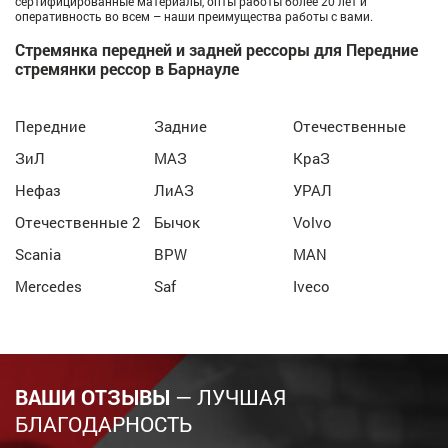
сертифицированные материалы, опты работы более 20 лет и
оперативность во всем – наши преимущества работы с вами.
Стремянка передней и задней рессоры для Передние
стремянки рессор в Барнауле
Передние
Задние
Отечественные
ЗиЛ
МАЗ
КраЗ
Нефаз
ЛиАЗ
УРАЛ
Отечественные 2
Бычок
Volvo
Scania
BPW
MAN
Mercedes
Saf
Iveco
ВАШИ ОТЗЫВЫ
— ЛУЧШАЯ
БЛАГОДАРНОСТЬ