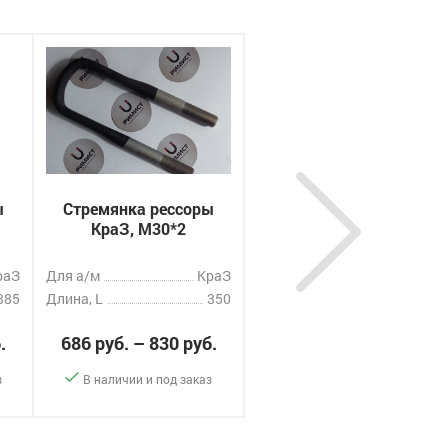
ы
Стремянка рессоры
Стремянка рессоры
КраЗ, M30*2
КраЗ, M30*2
раЗ
Для а/м
КраЗ
Для а/м
КраЗ
385
Длина, L
350
Длина, L
290
.
686 руб. – 830 руб.
573 руб. – 693 руб.
з
В наличии и под заказ
В наличии и под заказ
-
+
-
+
ать
Заказать
Заказать