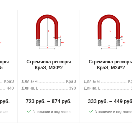
соры
Стремянка рессоры
Стремянка рессор
.5
КраЗ, M30*2
КраЗ, M24*2
КраЗ
Для а/м
КраЗ
Для а/м
К
440
Длина, L
390
Длина, L
 руб.
723 руб. – 874 руб.
333 руб. – 449 руб
заказ
В наличии и под заказ
В наличии и под зака
-
+
-
+
казать
Заказать
Заказ