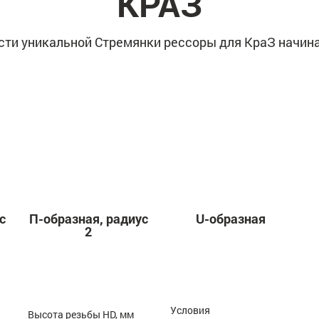
КРАЗ
сти уникальной Стремянки рессоры для КраЗ начинае
с
П-образная, радиус
U-образная
2
Условия
Высота резьбы HD, мм