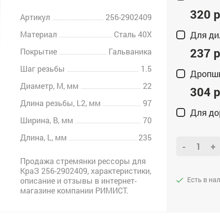
320 р
Артикул
256-2902409
Материал
Сталь 40Х
Для ди
237 р
Покрытие
Гальваника
Шаг резьбы
1.5
Дропш
Диаметр, M, мм
22
304 р
Длина резьбы, L2, мм
97
Для до
Ширина, B, мм
70
Длина, L, мм
235
-
+
Продажа стремянки рессоры для
КраЗ 256-2902409, характеристики,
Есть в на
описание и отзывы в интернет-
магазине компании РИМИСТ.