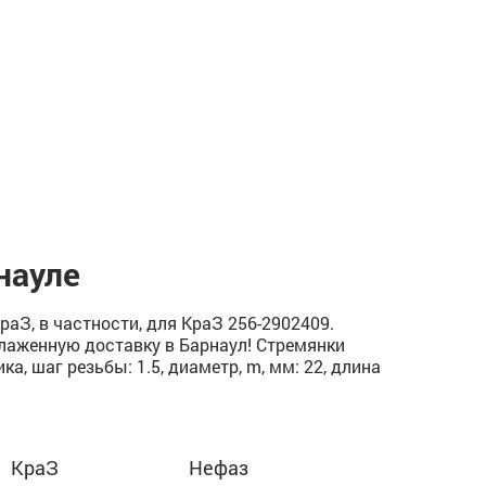
науле
З, в частности, для КраЗ 256-2902409.
тлаженную доставку в Барнаул! Стремянки
, шаг резьбы: 1.5, диаметр, m, мм: 22, длина
КраЗ
Нефаз