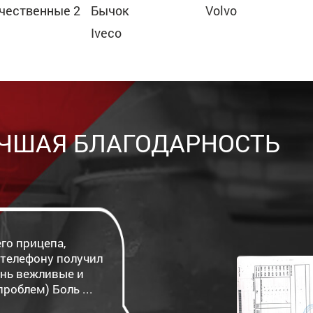
чественные 2
Бычок
Volvo
Iveco
ЧШАЯ БЛАГОДАРНОСТЬ
го прицепа,
о телефону получил
ень вежливые и
роблем) Боль ...