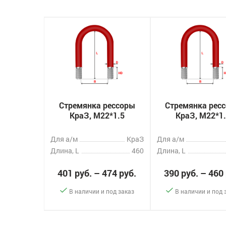
Стремянка рессоры
Стремянка рес
КраЗ, M22*1.5
КраЗ, M22*1
Для а/м
КраЗ
Для а/м
Длина, L
460
Длина, L
401 руб. – 474 руб.
390 руб. – 460
В наличии и под заказ
В наличии и под 
-
+
-
+
Заказать
За