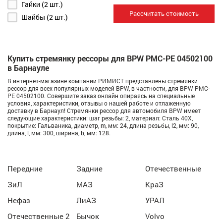
Гайки (2 шт.)
Рассчитать стоимость
Шайбы (2 шт.)
Купить стремянку рессоры для BPW РМС-PE 04502100
в Барнауле
В интернет-магазине компании РИМИСТ представлены стремянки
рессор для всех популярных моделей BPW, в частности, для BPW РМС-
PE 04502100. Совершите заказ онлайн опираясь на специальные
условия, характеристики, отзывы о нашей работе и отлаженную
доставку в Барнаул! Стремянки рессор для автомобиля BPW имеет
следующие характеристики: шаг резьбы: 2, материал: Сталь 40Х,
покрытие: Гальваника, диаметр, m, мм: 24, длина резьбы, l2, мм: 90,
длина, l, мм: 300, ширина, b, мм: 128.
Передние
Задние
Отечественные
ЗиЛ
МАЗ
КраЗ
Нефаз
ЛиАЗ
УРАЛ
Отечественные 2
Бычок
Volvo