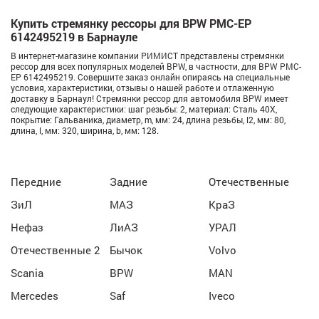
Купить стремянку рессоры для BPW РМС-EP
6142495219 в Барнауле
В интернет-магазине компании РИМИСТ представлены стремянки
рессор для всех популярных моделей BPW, в частности, для BPW РМС-
EP 6142495219. Совершите заказ онлайн опираясь на специальные
условия, характеристики, отзывы о нашей работе и отлаженную
доставку в Барнаул! Стремянки рессор для автомобиля BPW имеет
следующие характеристики: шаг резьбы: 2, материал: Сталь 40Х,
покрытие: Гальваника, диаметр, m, мм: 24, длина резьбы, l2, мм: 80,
длина, l, мм: 320, ширина, b, мм: 128.
Передние
Задние
Отечественные
ЗиЛ
МАЗ
КраЗ
Нефаз
ЛиАЗ
УРАЛ
Отечественные 2
Бычок
Volvo
Scania
BPW
MAN
Mercedes
Saf
Iveco